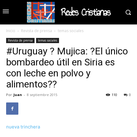
Redes Cristianas
Inicio
Revista de prensa
temas sociales
Revista de prensa
temas sociales
#Uruguay ? Mujica: ?El único
bombardeo útil en Siria es
con leche en polvo y
alimentos??
Por
Juan
-
8 septiembre 2015
110
0
nueva trinchera