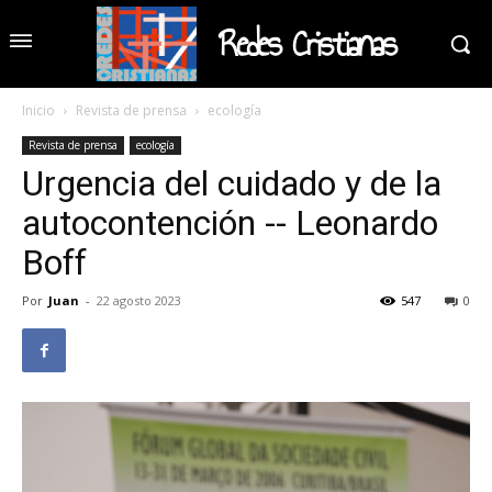
Redes Cristianas
Inicio
Revista de prensa
ecología
Revista de prensa
ecología
Urgencia del cuidado y de la
autocontención -- Leonardo
Boff
Por
Juan
-
22 agosto 2023
547
0