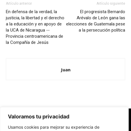
Artículo anterior
Artículo siguiente
En defensa de la verdad, la
El progresista Bernardo
justicia, la libertad y el derecho
Arévalo de León gana las
a la educación y en apoyo de
elecciones de Guatemala pese
la UCA de Nicaragua --
a la persecución política
Provincia centroamericana de
la Compañía de Jesús
Juan
Valoramos tu privacidad
Redes Cristianas
Usamos cookies para mejorar su experiencia de
Una mirada alternativa sobre la Iglesia católica y la sociedad