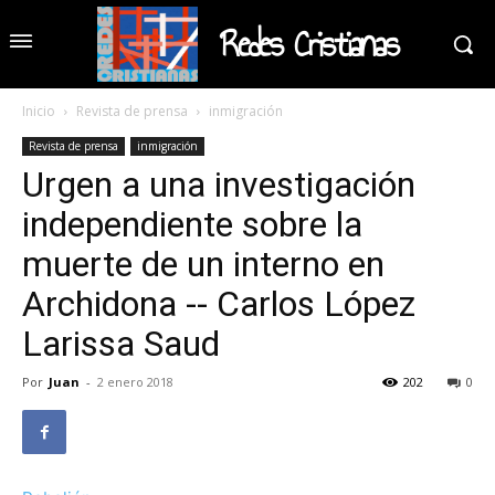
Redes Cristianas
Inicio
Revista de prensa
inmigración
Revista de prensa
inmigración
Urgen a una investigación
independiente sobre la
muerte de un interno en
Archidona -- Carlos López
Larissa Saud
Por
Juan
-
2 enero 2018
202
0