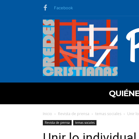
Facebook
QUIÉN
Inicio
Revista de prensa
temas sociales
Unir lo
Revista de prensa
temas sociales
Unir lo individual