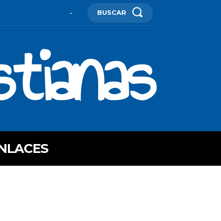
BUSCAR
-
stianas
NLACES