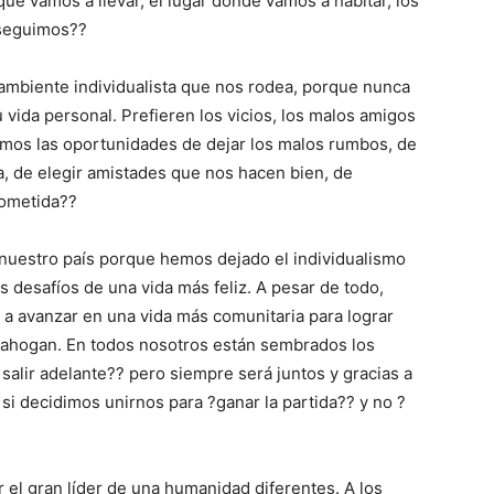
ue vamos a llevar, el lugar donde vamos a habitar, los
 seguimos??
 ambiente individualista que nos rodea, porque nunca
vida personal. Prefieren los vicios, los malos amigos
tamos las oportunidades de dejar los malos rumbos, de
da, de elegir amistades que nos hacen bien, de
rometida??
n nuestro país porque hemos dejado el individualismo
 desafíos de una vida más feliz. A pesar de todo,
a avanzar en una vida más comunitaria para lograr
s ahogan. En todos nosotros están sembrados los
salir adelante?? pero siempre será juntos y gracias a
si decidimos unirnos para ?ganar la partida?? y no ?
er el gran líder de una humanidad diferentes. A los