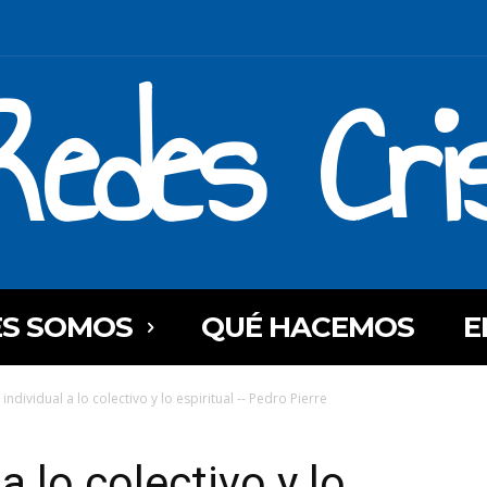
Redes Cri
ES SOMOS
QUÉ HACEMOS
E
 individual a lo colectivo y lo espiritual -- Pedro Pierre
 a lo colectivo y lo