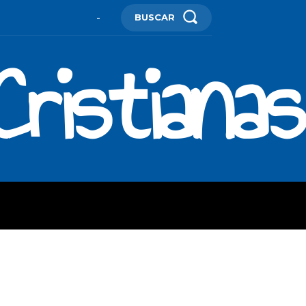
BUSCAR
-
ristianas
ES
MORE