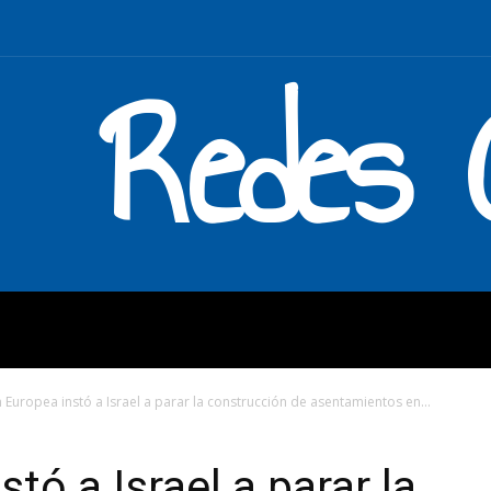
Redes C
MOS
QUÉ HACEMOS
ENLAC
 Europea instó a Israel a parar la construcción de asentamientos en...
tó a Israel a parar la