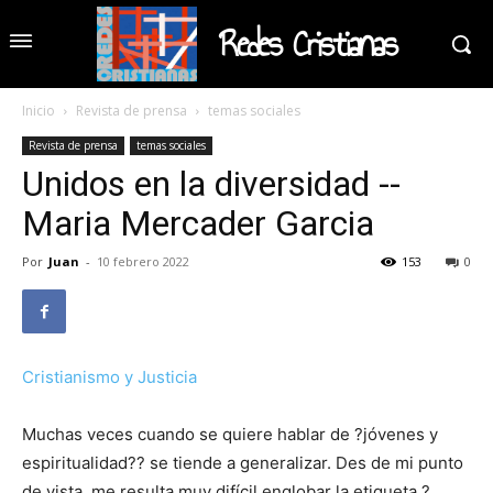
Redes Cristianas
Inicio
Revista de prensa
temas sociales
Revista de prensa
temas sociales
Unidos en la diversidad --
Maria Mercader Garcia
Por
Juan
-
10 febrero 2022
153
0
Cristianismo y Justicia
Muchas veces cuando se quiere hablar de ?jóvenes y
espiritualidad?? se tiende a generalizar. Des de mi punto
de vista, me resulta muy difícil englobar la etiqueta ?