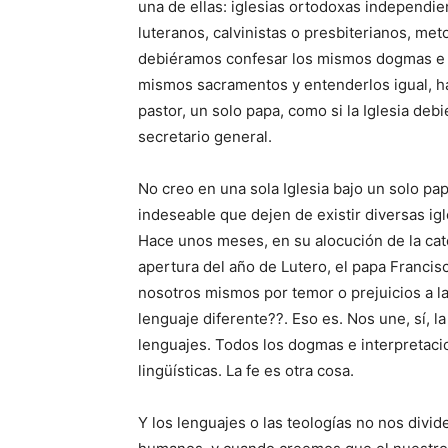
una de ellas: iglesias ortodoxas independie
luteranos, calvinistas o presbiterianos, me
debiéramos confesar los mismos dogmas e in
mismos sacramentos y entenderlos igual, ha
pastor, un solo papa, como si la Iglesia deb
secretario general.
No creo en una sola Iglesia bajo un solo pa
indeseable que dejen de existir diversas igl
Hace unos meses, en su alocución de la cate
apertura del año de Lutero, el papa Franc
nosotros mismos por temor o prejuicios a l
lenguaje diferente??. Eso es. Nos une, sí, l
lenguajes. Todos los dogmas e interpretaci
lingüísticas. La fe es otra cosa.
Y los lenguajes o las teologías no nos div