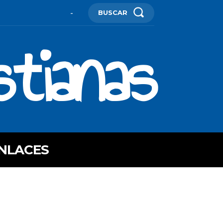
BUSCAR
-
stianas
NLACES