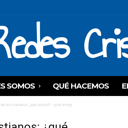
Redes Cri
ES SOMOS
QUÉ HACEMOS
E
de los cristianos: ¿qué unidad? -- José Arregi
stianos: ¿qué