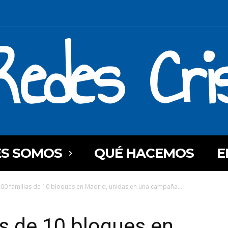
Redes Cri
ES SOMOS
QUÉ HACEMOS
E
00 familias de 10 bloques en Madrid, unidas en una campaña...
s de 10 bloques en