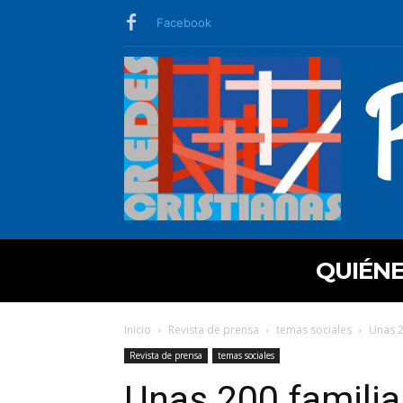
Facebook
QUIÉN
Inicio
Revista de prensa
temas sociales
Unas 2
Revista de prensa
temas sociales
Unas 200 familia