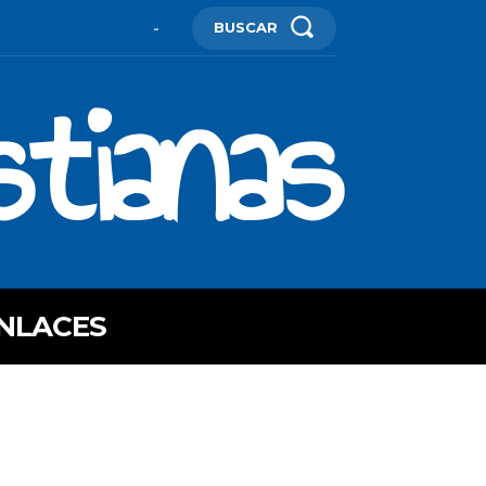
BUSCAR
-
stianas
NLACES