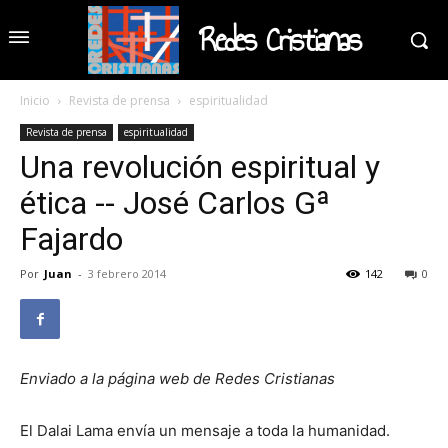
Redes Cristianas
Inicio
Revista de prensa
espiritualidad
Revista de prensa
espiritualidad
Una revolución espiritual y
ética -- José Carlos Gª
Fajardo
Por
Juan
-
3 febrero 2014
142
0
Enviado a la página web de Redes Cristianas
El Dalai Lama envía un mensaje a toda la humanidad.