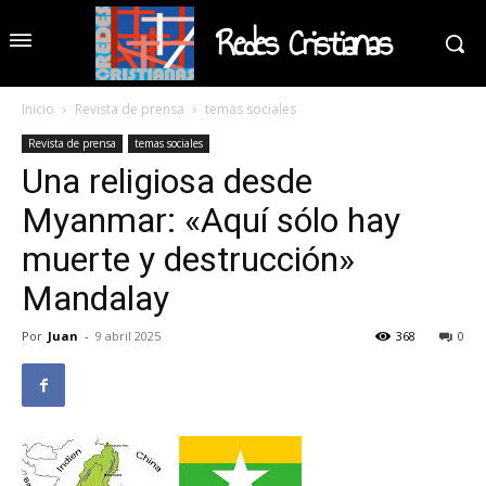
Redes Cristianas
Inicio
Revista de prensa
temas sociales
Revista de prensa
temas sociales
Una religiosa desde
Myanmar: «Aquí sólo hay
muerte y destrucción»
Mandalay
Por
Juan
-
9 abril 2025
368
0