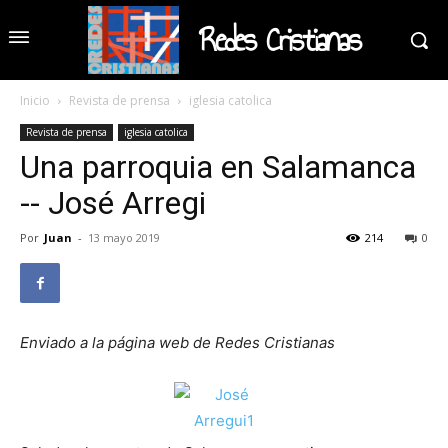
Redes Cristianas
Inicio
Revista de prensa
iglesia catolica
Revista de prensa
iglesia catolica
Una parroquia en Salamanca
-- José Arregi
Por
Juan
-
13 mayo 2019
214
0
Enviado a la página web de Redes Cristianas