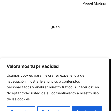
Miguel Modino
Juan
Valoramos tu privacidad
Redes Cristianas
Usamos cookies para mejorar su experiencia de
Una mirada alternativa sobre la Iglesia católica y la sociedad
- Colectivos de Redes Cristianas
navegación, mostrarle anuncios o contenidos
personalizados y analizar nuestro tráfico. Al hacer clic en
“Aceptar todo” usted da su consentimiento a nuestro uso
de las cookies.