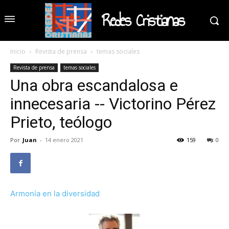
Redes Cristianas
Inicio
Revista de prensa
temas sociales
Revista de prensa
temas sociales
Una obra escandalosa e
innecesaria -- Victorino Pérez
Prieto, teólogo
Por
Juan
-
14 enero 2021
159
0
Armonía en la diversidad