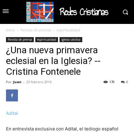
Redes Cristianas
Inicio
Revista de prensa
espiritualidad
Revista de prensa
espiritualidad
iglesia catolica
¿Una nueva primavera
eclesial en la Iglesia? --
Cristina Fontenele
Por
Juan
-
23 febrero 2016
170
0
Adital
En entrevista exclusiva con Adital, el teólogo español