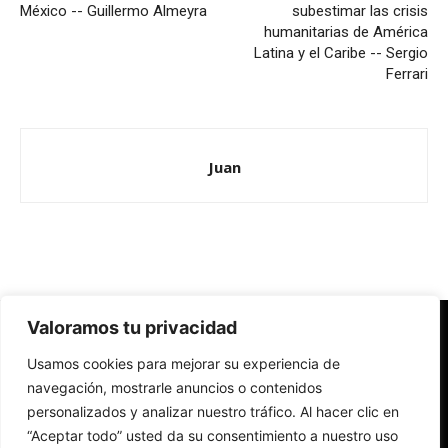
México -- Guillermo Almeyra
subestimar las crisis
humanitarias de América
Latina y el Caribe -- Sergio
Ferrari
Juan
Valoramos tu privacidad
Redes Cristianas
Usamos cookies para mejorar su experiencia de
Una mirada alternativa sobre la Iglesia católica y la sociedad
- Colectivos de Redes Cristianas
navegación, mostrarle anuncios o contenidos
personalizados y analizar nuestro tráfico. Al hacer clic en
“Aceptar todo” usted da su consentimiento a nuestro uso