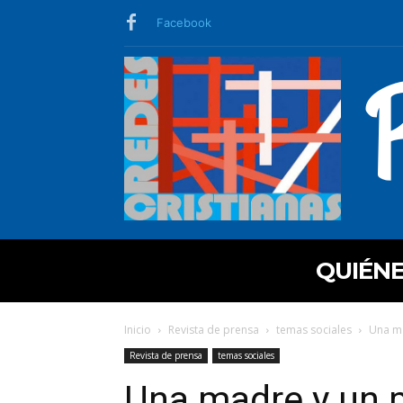
Facebook
QUIÉN
Inicio
Revista de prensa
temas sociales
Una ma
Revista de prensa
temas sociales
Una madre y un 