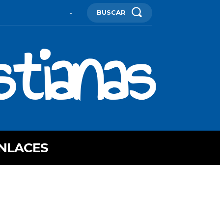
BUSCAR
-
stianas
NLACES