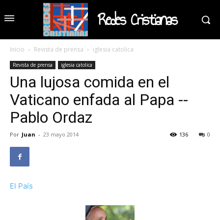
Redes Cristianas
Inicio
Revista de prensa
iglesia catolica
Revista de prensa
iglesia catolica
Una lujosa comida en el
Vaticano enfada al Papa --
Pablo Ordaz
Por
Juan
-
23 mayo 2014
136
0
El País