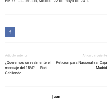
FMI??, La Jornada, México, 22 de mayo de 2011.
Artículo anterior
Artículo siguiente
¿Queremos oir realmente el
Peticion para Nacionalizar Caja
mensaje del 15M? -- Iñaki
Madrid
Gabilondo
Juan