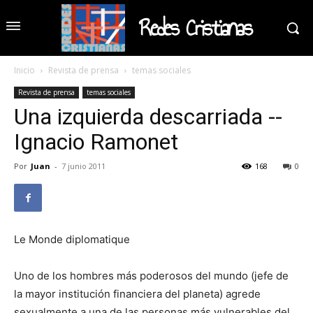
Redes Cristianas
Inicio
Revista de prensa
temas sociales
Revista de prensa
temas sociales
Una izquierda descarriada --
Ignacio Ramonet
Por
Juan
-
7 junio 2011
168
0
Le Monde diplomatique
Uno de los hombres más poderosos del mundo (jefe de
la mayor institución financiera del planeta) agrede
sexualmente a una de las personas más vulnerables del