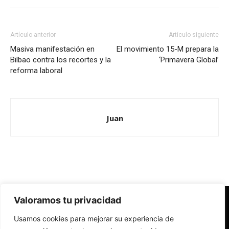
Artículo anterior
Artículo siguiente
Masiva manifestación en
El movimiento 15-M prepara la
Bilbao contra los recortes y la
‘Primavera Global’
reforma laboral
Juan
Valoramos tu privacidad
Redes Cristianas
Usamos cookies para mejorar su experiencia de
Una mirada alternativa sobre la Iglesia católica y la sociedad
- Colectivos de Redes Cristianas