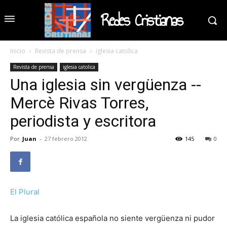
Redes Cristianas
Inicio
Revista de prensa
iglesia catolica
Revista de prensa
iglesia catolica
Una iglesia sin vergüenza --
Mercè Rivas Torres,
periodista y escritora
Por
Juan
-
27 febrero 2012
145
0
El Plural
La iglesia católica española no siente vergüenza ni pudor