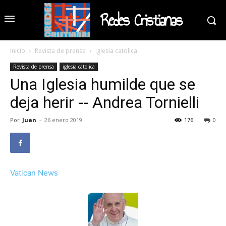
Redes Cristianas
Inicio
Revista de prensa
iglesia catolica
Revista de prensa
iglesia catolica
Una Iglesia humilde que se
deja herir -- Andrea Tornielli
Por
Juan
-
26 enero 2019
176
0
Vatican News