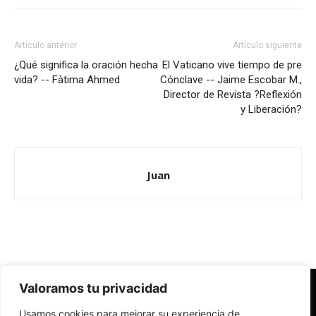
Artículo anterior
Artículo siguiente
¿Qué significa la oración hecha
El Vaticano vive tiempo de pre
vida? -- Fàtima Ahmed
Cónclave -- Jaime Escobar M.,
Director de Revista ?Reflexión
y Liberación?
Juan
Valoramos tu privacidad
Redes Cristianas
Usamos cookies para mejorar su experiencia de