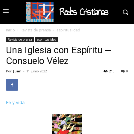
Redes Cristianas
Inicio
Revista de prensa
espiritualidad
Revista de prensa
espiritualidad
Una Iglesia con Espíritu --
Consuelo Vélez
Por
Juan
-
11 junio 2022
210
0
Fe y vida