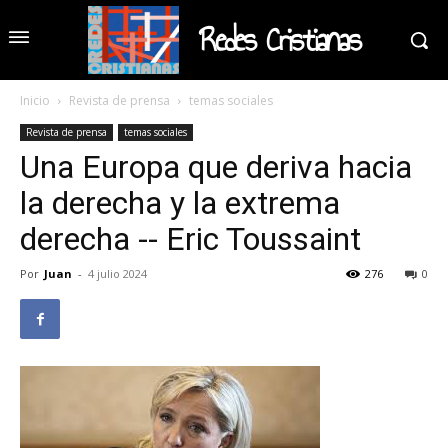
Redes Cristianas
Inicio
Revista de prensa
temas sociales
Revista de prensa
temas sociales
Una Europa que deriva hacia
la derecha y la extrema
derecha -- Eric Toussaint
Por
Juan
-
4 julio 2024
276
0