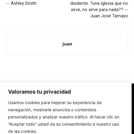
-- Ashley Smith
disidente: ?una Iglesia que no
sirve, no sirve para nada?? --
Juan José Tamayo
Juan
Valoramos tu privacidad
Redes Cristianas
Usamos cookies para mejorar su experiencia de
Una mirada alternativa sobre la Iglesia católica y la sociedad
- Colectivos de Redes Cristianas
navegación, mostrarle anuncios o contenidos
personalizados y analizar nuestro tráfico. Al hacer clic en
“Aceptar todo” usted da su consentimiento a nuestro uso
de las cookies.