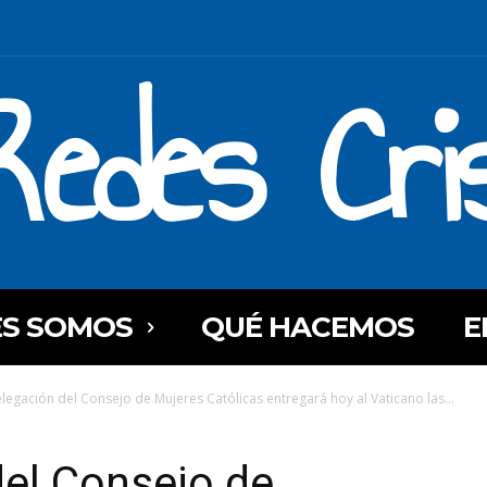
Redes Cri
ES SOMOS
QUÉ HACEMOS
E
legación del Consejo de Mujeres Católicas entregará hoy al Vaticano las...
del Consejo de