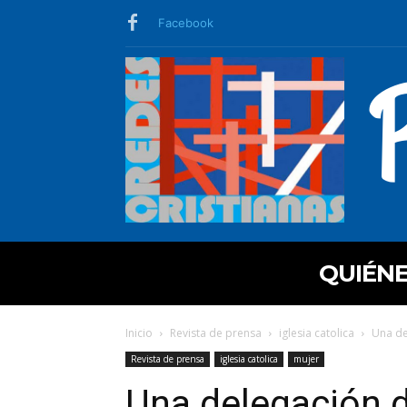
Facebook
QUIÉN
Inicio
Revista de prensa
iglesia catolica
Una de
Revista de prensa
iglesia catolica
mujer
Una delegación 