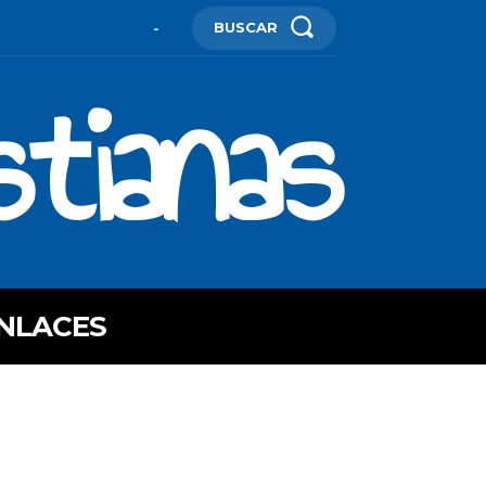
BUSCAR
-
stianas
NLACES