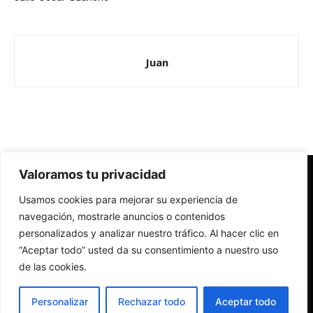
Juan
Valoramos tu privacidad
Redes Cristianas
Usamos cookies para mejorar su experiencia de
Una mirada alternativa sobre la Iglesia católica y la sociedad
- Colectivos de Redes Cristianas
navegación, mostrarle anuncios o contenidos
personalizados y analizar nuestro tráfico. Al hacer clic en
“Aceptar todo” usted da su consentimiento a nuestro uso
de las cookies.
Personalizar
Rechazar todo
Aceptar todo