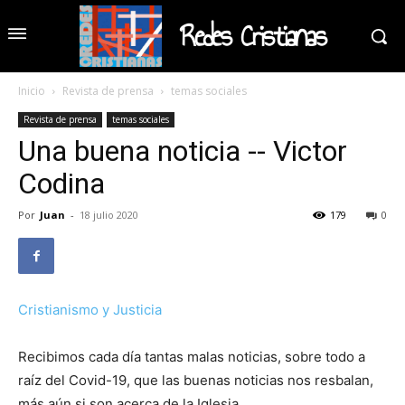
Redes Cristianas
Inicio
Revista de prensa
temas sociales
Revista de prensa
temas sociales
Una buena noticia -- Victor
Codina
Por
Juan
-
18 julio 2020
179
0
Cristianismo y Justicia
Recibimos cada día tantas malas noticias, sobre todo a
raíz del Covid-19, que las buenas noticias nos resbalan,
más aún si son acerca de la Iglesia.