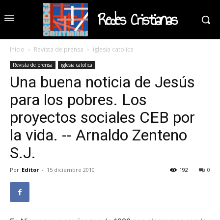
Redes Cristianas
Inicio
Revista de prensa
iglesia catolica
Revista de prensa
iglesia catolica
Una buena noticia de Jesús
para los pobres. Los
proyectos sociales CEB por
la vida. -- Arnaldo Zenteno
S.J.
Por
Editor
-
15 diciembre 2010
192
0