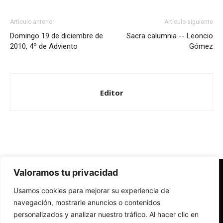
Artículo anterior
Artículo siguiente
Domingo 19 de diciembre de
Sacra calumnia -- Leoncio
2010, 4º de Adviento
Gómez
Editor
Valoramos tu privacidad
Redes Cristianas
Usamos cookies para mejorar su experiencia de
Una mirada alternativa sobre la Iglesia católica y la sociedad
- Colectivos de Redes Cristianas
navegación, mostrarle anuncios o contenidos
personalizados y analizar nuestro tráfico. Al hacer clic en