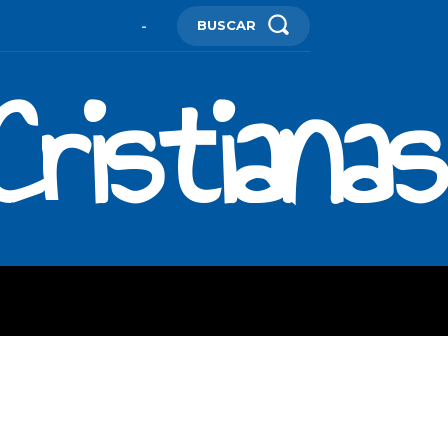
BUSCAR
-
ristianas
ES
MORE