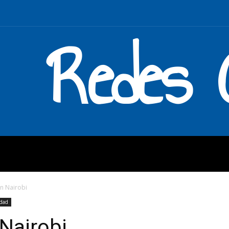
Redes C
MOS
QUÉ HACEMOS
ENLAC
en Nairobi
idad
 Nairobi