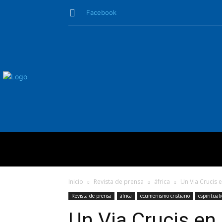
Facebook
QUIÉNES SO
Inicio
Revista de prensa
áfrica
Un Via Crucis 
Revista de prensa
áfrica
ecumenismo cristiano
espiritual
Un Via Crucis en