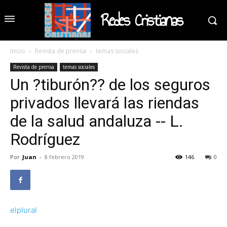
Redes Cristianas
Inicio
Revista de prensa
temas sociales
Revista de prensa
temas sociales
Un ?tiburón?? de los seguros
privados llevará las riendas
de la salud andaluza -- L.
Rodríguez
Por
Juan
-
8 febrero 2019
146
0
elplural