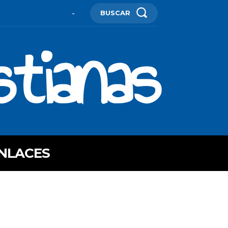
BUSCAR
-
stianas
NLACES