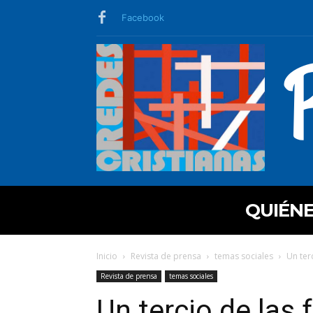
Facebook
QUIÉN
Inicio
Revista de prensa
temas sociales
Un ter
Revista de prensa
temas sociales
Un tercio de las