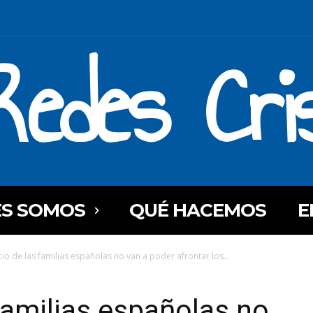
Redes Cri
ES SOMOS
QUÉ HACEMOS
E
cio de las familias españolas no van a poder afrontar los...
 familias españolas no