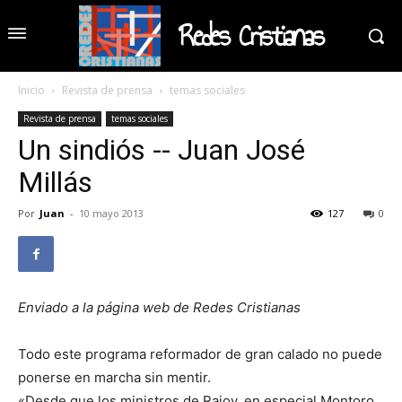
Redes Cristianas
Inicio
Revista de prensa
temas sociales
Revista de prensa
temas sociales
Un sindiós -- Juan José
Millás
Por
Juan
-
10 mayo 2013
127
0
Enviado a la página web de Redes Cristianas
Todo este programa reformador de gran calado no puede
ponerse en marcha sin mentir.
«Desde que los ministros de Rajoy, en especial Montoro