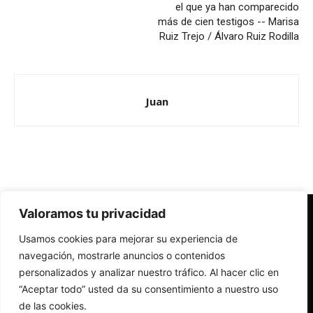
el que ya han comparecido
más de cien testigos -- Marisa
Ruiz Trejo / Álvaro Ruiz Rodilla
Juan
Valoramos tu privacidad
Redes Cristianas
Usamos cookies para mejorar su experiencia de
Una mirada alternativa sobre la Iglesia católica y la sociedad
- Colectivos de Redes Cristianas
navegación, mostrarle anuncios o contenidos
personalizados y analizar nuestro tráfico. Al hacer clic en
“Aceptar todo” usted da su consentimiento a nuestro uso
de las cookies.