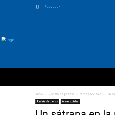
Facebook
QUIÉNES SO
Inicio
Revista de prensa
temas sociales
Un sá
Revista de prensa
temas sociales
Un sátrapa en la