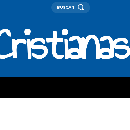
BUSCAR
-
ristianas
ES
MORE