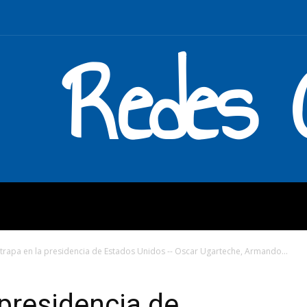
Redes C
MOS
QUÉ HACEMOS
ENLAC
trapa en la presidencia de Estados Unidos -- Oscar Ugarteche, Armando...
 presidencia de