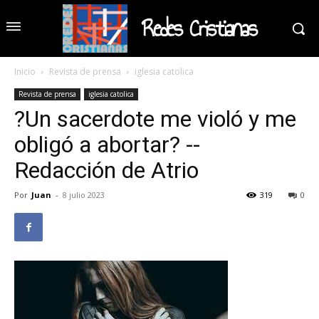
Redes Cristianas
Inicio
Revista de prensa
iglesia catolica
Revista de prensa
iglesia catolica
?Un sacerdote me violó y me
obligó a abortar? --
Redacción de Atrio
Por
Juan
-
8 julio 2023
319
0