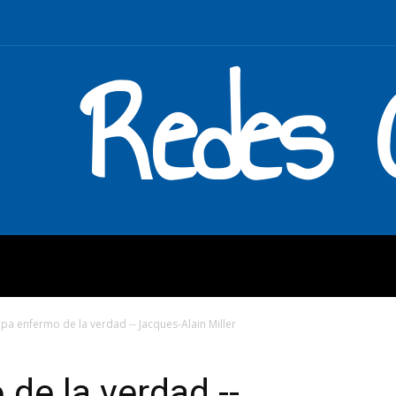
Redes C
MOS
QUÉ HACEMOS
ENLAC
pa enfermo de la verdad -- Jacques-Alain Miller
de la verdad --