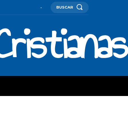
BUSCAR
-
ristianas
ES
MORE