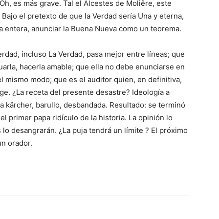
h, es más grave. Tal el Alcestes de Moliêre, este
Bajo el pretexto de que la Verdad sería Una y eterna,
toda entera, anunciar la Buena Nueva como un teorema.
rdad, incluso La Verdad, pasa mejor entre líneas; que
nuarla, hacerla amable; que ella no debe enunciarse en
l mismo modo; que es el auditor quien, en definitiva,
ige. ¿La receta del presente desastre? Ideología a
la kärcher, barullo, desbandada. Resultado: se terminó
el primer papa ridículo de la historia. La opinión lo
 lo desangrarán. ¿La puja tendrá un límite ? El próximo
un orador.