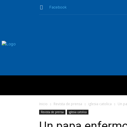
Facebook
QUIÉNES SO
Inicio
Revista de prensa
iglesia catolica
Un pa
Revista de prensa
iglesia catolica
Un papa enfermo 