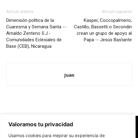
Artículo anterior
Artículo siguiente
Dimensión política de la
Kasper, Coccopalmerio,
Cuaresma y Semana Santa --
Castillo, Bassetti o Secondin
Arnaldo Zenteno S.J.-
crean un grupo de apoyo al
Comunidades Eclesiales de
Papa -- Jesús Bastante
Base (CEB), Nicaragua.
Juan
Valoramos tu privacidad
Redes Cristianas
Usamos cookies para mejorar su experiencia de
Una mirada alternativa sobre la Iglesia católica y la sociedad