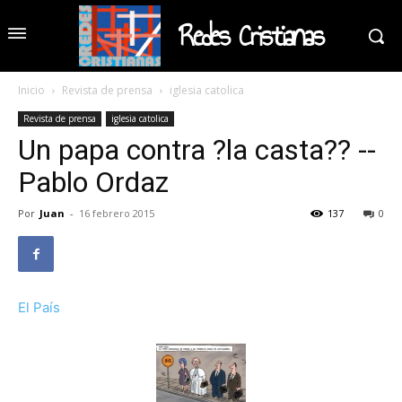
Redes Cristianas
Inicio
Revista de prensa
iglesia catolica
Revista de prensa
iglesia catolica
Un papa contra ?la casta?? --
Pablo Ordaz
Por
Juan
-
16 febrero 2015
137
0
El País