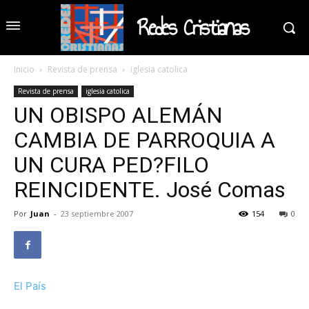
Redes Cristianas
Inicio
Revista de prensa
iglesia catolica
Revista de prensa
iglesia catolica
UN OBISPO ALEMÁN
CAMBIA DE PARROQUIA A
UN CURA PED?FILO
REINCIDENTE. José Comas
Por
Juan
-
23 septiembre 2007
154
0
El País