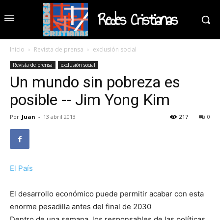
Redes Cristianas
Inicio
Revista de prensa
exclusión social
Revista de prensa
exclusión social
Un mundo sin pobreza es
posible -- Jim Yong Kim
Por
Juan
-
13 abril 2013
217
0
El País
El desarrollo económico puede permitir acabar con esta
enorme pesadilla antes del final de 2030
Dentro de una semana, los responsables de las políticas