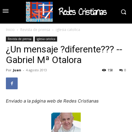
Redes Cristianas
Inicio
Revista de prensa
iglesia catolica
Revista de prensa
iglesia catolica
¿Un mensaje ?diferente??? --
Gabriel Mª Otalora
Por
Juan
-
4 agosto 2013
158
0
Enviado a la página web de Redes Cristianas