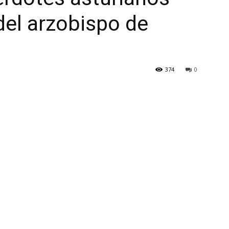
del arzobispo de
374
0