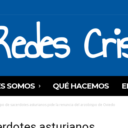
Redes Cri
ES SOMOS
QUÉ HACEMOS
E
po de sacerdotes asturianos pide la renuncia del arzobispo de Oviedo
erdotes asturianos