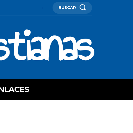
BUSCAR
-
stianas
NLACES