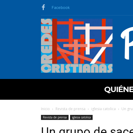
Facebook
QUIÉN
Inicio
Revista de prensa
iglesia catolica
Un gru
Revista de prensa
iglesia catolica
Un grupo de sac