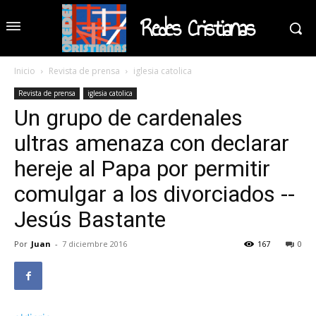
Redes Cristianas
Inicio
Revista de prensa
iglesia catolica
Revista de prensa
iglesia catolica
Un grupo de cardenales
ultras amenaza con declarar
hereje al Papa por permitir
comulgar a los divorciados --
Jesús Bastante
Por
Juan
-
7 diciembre 2016
167
0