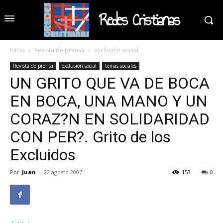
Redes Cristianas
Inicio
Revista de prensa
exclusión social
Revista de prensa
exclusión social
temas sociales
UN GRITO QUE VA DE BOCA
EN BOCA, UNA MANO Y UN
CORAZ?N EN SOLIDARIDAD
CON PER?. Grito de los
Excluidos
Por
Juan
-
22 agosto 2007
153
0