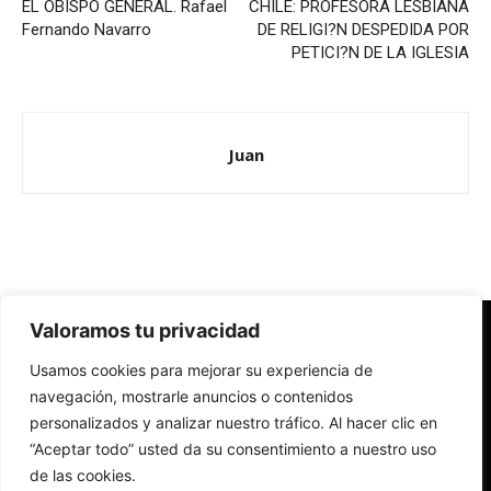
EL OBISPO GENERAL. Rafael
CHILE: PROFESORA LESBIANA
Fernando Navarro
DE RELIGI?N DESPEDIDA POR
PETICI?N DE LA IGLESIA
Juan
Valoramos tu privacidad
Redes Cristianas
Usamos cookies para mejorar su experiencia de
Una mirada alternativa sobre la Iglesia católica y la sociedad
- Colectivos de Redes Cristianas
navegación, mostrarle anuncios o contenidos
personalizados y analizar nuestro tráfico. Al hacer clic en
“Aceptar todo” usted da su consentimiento a nuestro uso
de las cookies.