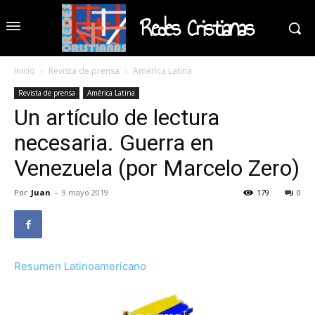
Redes Cristianas
Inicio
Revista de prensa
América Latina
Revista de prensa
América Latina
Un artículo de lectura
necesaria. Guerra en
Venezuela (por Marcelo Zero)
Por
Juan
-
9 mayo 2019
179
0
Resumen Latinoamericano