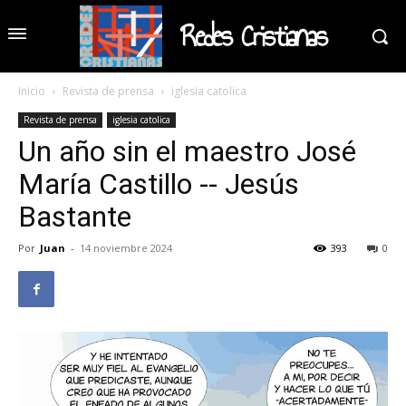
Redes Cristianas
Inicio
Revista de prensa
iglesia catolica
Revista de prensa
iglesia catolica
Un año sin el maestro José
María Castillo -- Jesús
Bastante
Por
Juan
-
14 noviembre 2024
393
0