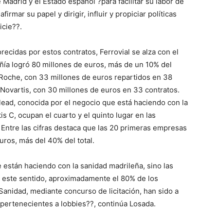
adrid y el Estado español ?para facilitar su labor de
afirmar su papel y dirigir, influir y propiciar políticas
icie??.
recidas por estos contratos, Ferrovial se alza con el
ñía logró 80 millones de euros, más de un 10% del
ue Roche, con 33 millones de euros repartidos en 38
a Novartis, con 30 millones de euros en 33 contratos.
ilead, conocida por el negocio que está haciendo con la
s C, ocupan el cuarto y el quinto lugar en las
Entre las cifras destaca que las 20 primeras empresas
uros, más del 40% del total.
e están haciendo con la sanidad madrileña, sino las
n este sentido, aproximadamente el 80% de los
Sanidad, mediante concurso de licitación, han sido a
pertenecientes a lobbies??, continúa Losada.