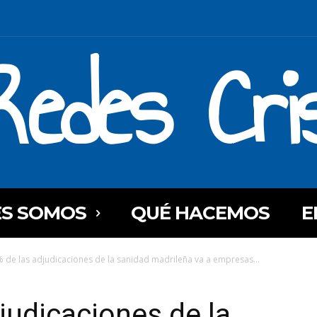
Redes Cri
ES SOMOS
QUÉ HACEMOS
E
 de las adjudicaciones de la sanidad madrileña va a empresas...
judicaciones de la