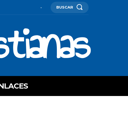
BUSCAR
-
stianas
NLACES