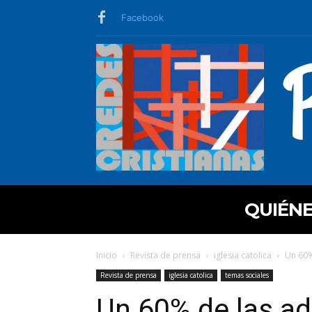
Facebook
QUIÉN
Inicio
Revista de prensa
iglesia catolica
Un 60%
Revista de prensa
iglesia catolica
temas sociales
Un 60% de las ad