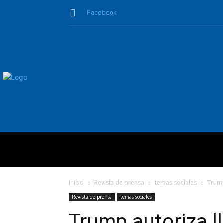
Facebook
QUIÉNES SO
Inicio
Revista de prensa
temas sociales
Trump
Revista de prensa
temas sociales
Trump autoriza l