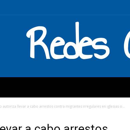
Redes C
MOS
QUÉ HACEMOS
ENLAC
 autoriza llevar a cabo arrestos contra migrantes irregulares en iglesias o...
levar a cabo arrestos