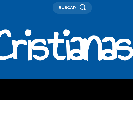
BUSCAR
-
ristianas
ES
MORE