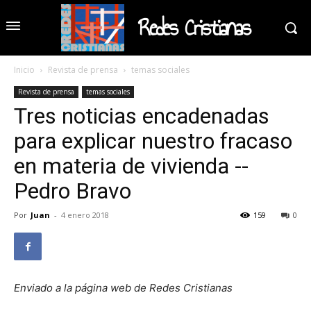
Redes Cristianas
Inicio
Revista de prensa
temas sociales
Revista de prensa
temas sociales
Tres noticias encadenadas
para explicar nuestro fracaso
en materia de vivienda --
Pedro Bravo
Por
Juan
-
4 enero 2018
159
0
Enviado a la página web de Redes Cristianas