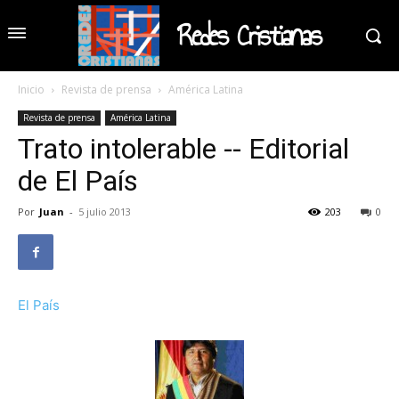
Redes Cristianas
Inicio
Revista de prensa
América Latina
Revista de prensa
América Latina
Trato intolerable -- Editorial
de El País
Por
Juan
-
5 julio 2013
203
0
El País