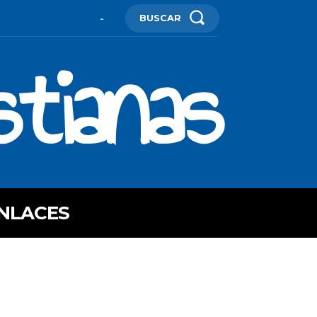
BUSCAR
-
stianas
NLACES