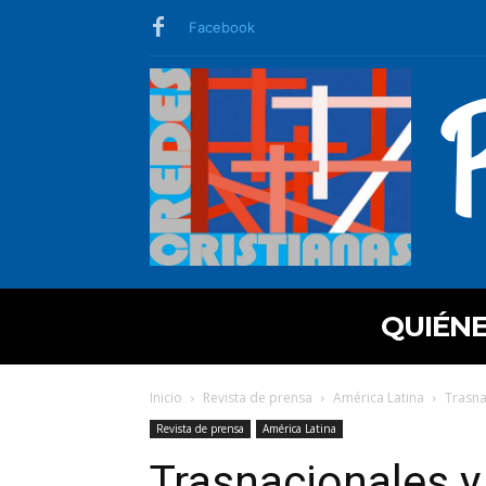
Facebook
QUIÉN
Inicio
Revista de prensa
América Latina
Trasna
Revista de prensa
América Latina
Trasnacionales y