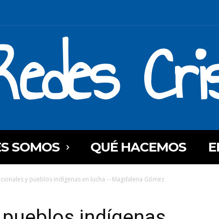
Redes Cri
ES SOMOS
QUÉ HACEMOS
E
cionales y pueblos indígenas en lucha -- Magdalena Gómez
 pueblos indígenas