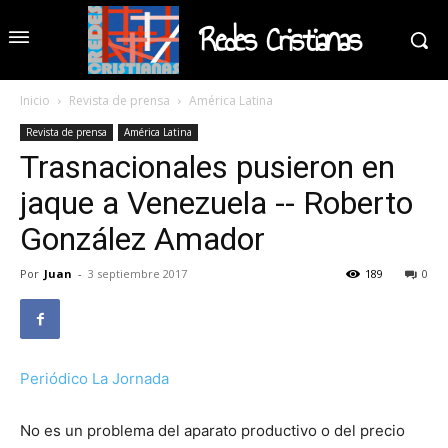
Redes Cristianas
Inicio
Revista de prensa
América Latina
Revista de prensa
América Latina
Trasnacionales pusieron en
jaque a Venezuela -- Roberto
González Amador
Por
Juan
-
3 septiembre 2017
189
0
Periódico La Jornada
No es un problema del aparato productivo o del precio