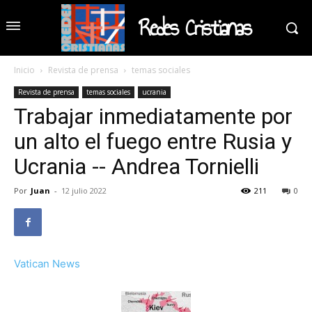
Redes Cristianas
Inicio
Revista de prensa
temas sociales
Revista de prensa
temas sociales
ucrania
Trabajar inmediatamente por
un alto el fuego entre Rusia y
Ucrania -- Andrea Tornielli
Por
Juan
-
12 julio 2022
211
0
Vatican News