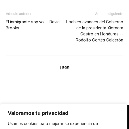
Artículo anterior
Artículo siguiente
El inmigrante soy yo -- David
Loables avances del Gobierno
Brooks
de la presidenta Xiomara
Castro en Honduras --
Rodolfo Cortés Calderón
Juan
Valoramos tu privacidad
Redes Cristianas
Usamos cookies para mejorar su experiencia de
Una mirada alternativa sobre la Iglesia católica y la sociedad
- Colectivos de Redes Cristianas