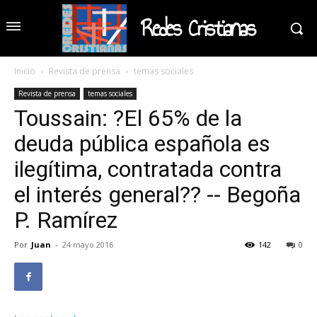
Redes Cristianas
Inicio
Revista de prensa
temas sociales
Revista de prensa
temas sociales
Toussain: ?El 65% de la
deuda pública española es
ilegítima, contratada contra
el interés general?? -- Begoña
P. Ramírez
Por
Juan
-
24 mayo 2016
142
0