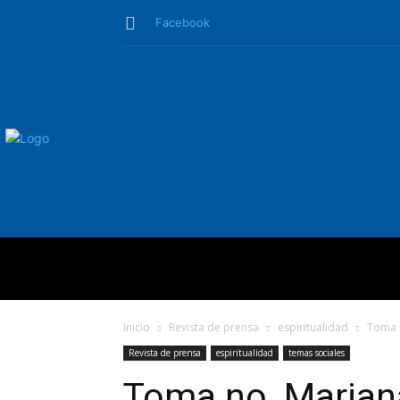
Facebook
QUIÉNES SO
Inicio
Revista de prensa
espiritualidad
Toma n
Revista de prensa
espiritualidad
temas sociales
Toma no, Mariana