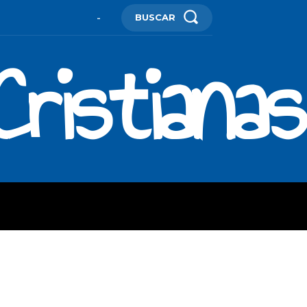
BUSCAR
-
ristianas
ES
MORE