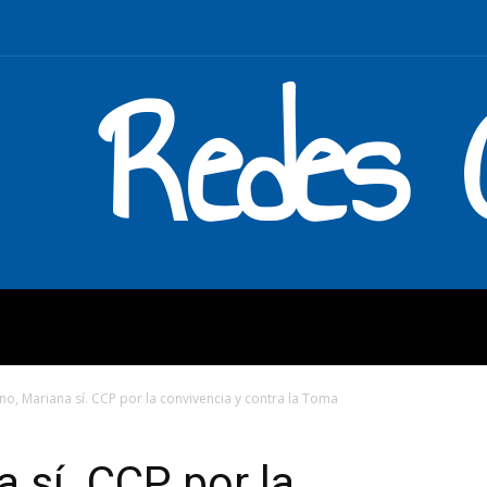
Redes C
MOS
QUÉ HACEMOS
ENLAC
o, Mariana sí. CCP por la convivencia y contra la Toma
 sí. CCP por la