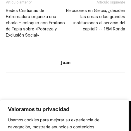
Artículo anterior
Artículo siguiente
Redes Cristianas de
Elecciones en Grecia, ¿deciden
Extremadura organiza una
las urnas o las grandes
charla – coloquio con Emiliano
instituciones al servicio del
de Tapia sobre «Pobreza y
capital? -- 15M Ronda
Exclusión Social»
Juan
Valoramos tu privacidad
Redes Cristianas
Usamos cookies para mejorar su experiencia de
Una mirada alternativa sobre la Iglesia católica y la sociedad
- Colectivos de Redes Cristianas
navegación, mostrarle anuncios o contenidos