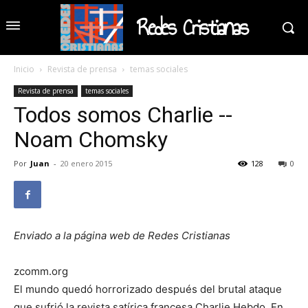
Redes Cristianas
Inicio
Revista de prensa
temas sociales
Revista de prensa
temas sociales
Todos somos Charlie --
Noam Chomsky
Por
Juan
-
20 enero 2015
128
0
Enviado a la página web de Redes Cristianas
zcomm.org
El mundo quedó horrorizado después del brutal ataque
que sufrió la revista satírica francesa Charlie Hebdo. En